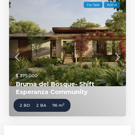
For Sale
Active
$ 375,000
Bruma del Bosque- Shift
Esperanza Community
2
2 BD
2 BA
116 m