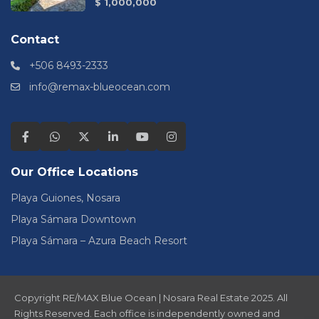
$ 1,000,000
Contact
+506 8493-2333
info@remax-blueocean.com
Our Office Locations
Playa Guiones, Nosara
Playa Sámara Downtown
Playa Sámara – Azura Beach Resort
Copyright RE/MAX Blue Ocean | Nosara Real Estate 2025. All
Rights Reserved. Each office is independently owned and