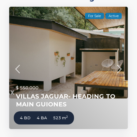
For Sale
Active
$ 550,000
VILLAS JAGUAR- HEADING TO
MAIN GUIONES
2
4 BD
4 BA
523 m