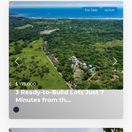
For Sale
Active
$ 175,000
3 Ready-to-Build Lots Just 7
Minutes from th...