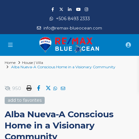
+506 8493 2333
info@remax-blueocean.com
Home
House | Villa
Alba Nueva-A Conscious Home in a Visionary Community
950
add to favorites
Alba Nueva-A Conscious
Home in a Visionary
Community